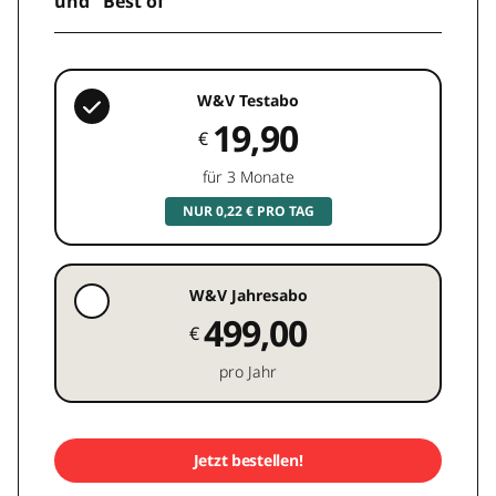
und "Best of"
W&V Testabo
19,90
€
für 3 Monate
NUR 0,22 € PRO TAG
W&V Jahresabo
499,00
€
pro Jahr
Jetzt bestellen!