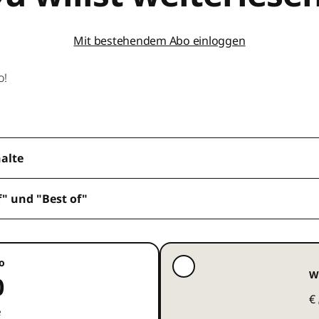
Mit bestehendem Abo einloggen
o!
halte
f" und "Best of"
o
W
0
€
e