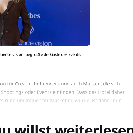
uence.vision, begrüßte die Gäste des Events.
tion für Creator, Influencer - und auch Marken, die sich
 Shootings oder Events einfinden. Dass das Hotel daher
s rund um Influencer-Marketing wurde, ist daher nur
u willst weiterlese