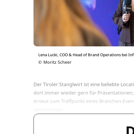
Lena Lucki, COO & Head of Brand Operations bei Infl
©
Moritz Scheer
Der Tiroler Stanglwirt ist eine beliebte Loca
dort immer wieder gern für Präsentationen,
erneut zum Treffpunkt eines Branchen-Event
angemessen.
D