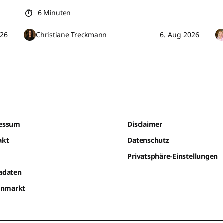
6 Minuten
026
Christiane Treckmann
6. Aug 2026
essum
Disclaimer
akt
Datenschutz
m
Privatsphäre-Einstellungen
adaten
lenmarkt