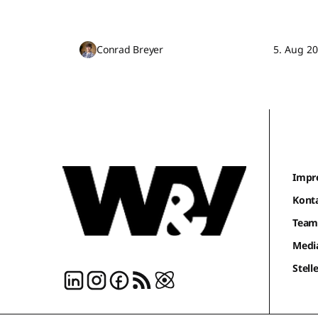
Conrad Breyer
5. Aug 2
Impr
Kont
Tea
Medi
Stel