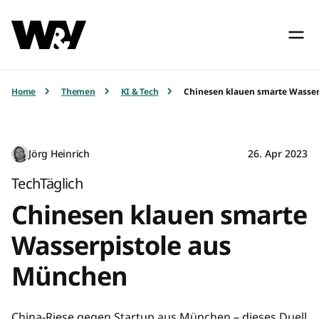
Home
Themen
KI & Tech
Chinesen klauen smarte Wasse
Jörg Heinrich
26. Apr 2023
TechTäglich
Chinesen klauen smarte
Wasserpistole aus
München
China-Riese gegen Startup aus München – dieses Duell