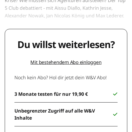
Krise? Wie müssen sich Agenturen aufstellen? Der Top
5 Club debattiert - mit Aissu Diallo, Kathrin Jesse,
Alexander Nowak, Jan Nicolas König und Max Lederer.
Du willst weiterlesen?
Mit bestehendem Abo einloggen
Noch kein Abo? Hol dir jetzt dein W&V Abo!
3 Monate testen für nur 19,90 €
Unbegrenzter Zugriff auf alle W&V
Inhalte