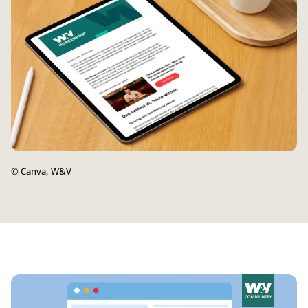
©
Canva, W&V