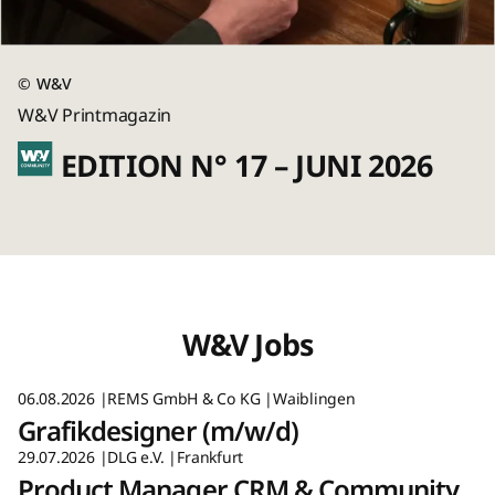
©
W&V
W&V Printmagazin
EDITION N° 17 – JUNI 2026
W&V Jobs
06.08.2026
REMS GmbH & Co KG
Waiblingen
Grafikdesigner (m/w/d)
29.07.2026
DLG e.V.
Frankfurt
Product Manager CRM & Community