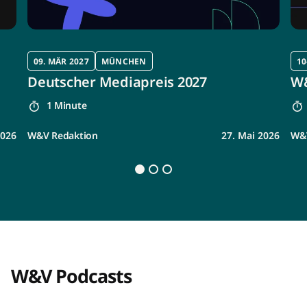
09. MÄR 2027
MÜNCHEN
10
Deutscher Mediapreis 2027
W&
1 Minute
2026
W&V Redaktion
27. Mai 2026
W&V
W&V Podcasts