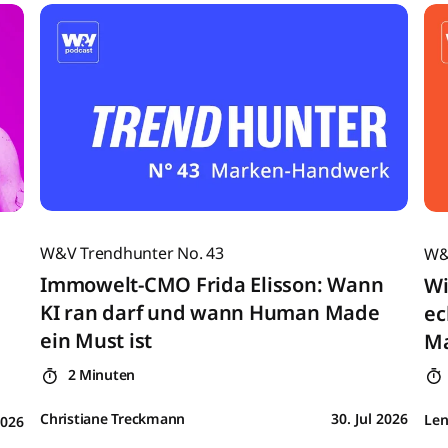
W&V Trendhunter No. 43
W&
Immowelt-CMO Frida Elisson: Wann
Wi
KI ran darf und wann Human Made
ec
ein Must ist
Ma
2 Minuten
Christiane Treckmann
30. Jul 2026
Le
2026