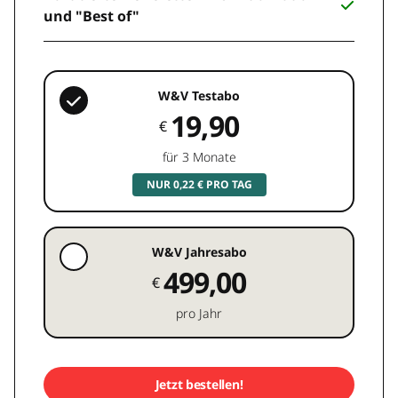
und "Best of"
W&V Testabo
19,90
€
für 3 Monate
NUR 0,22 € PRO TAG
W&V Jahresabo
499,00
€
pro Jahr
Jetzt bestellen!