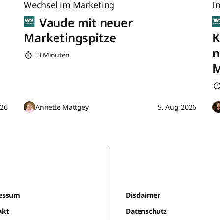
Wechsel im Marketing
I
Vaude mit neuer
Marketingspitze
K
n
3 Minuten
M
026
Annette Mattgey
5. Aug 2026
essum
Disclaimer
akt
Datenschutz