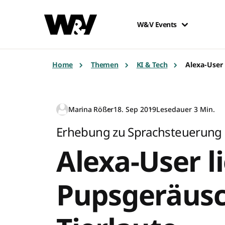
W&V Events
Home
Themen
KI & Tech
Alexa-User
Marina Rößer
18. Sep 2019
Lesedauer 3 Min.
Erhebung zu Sprachsteuerung
Alexa-User l
Pupsgeräus