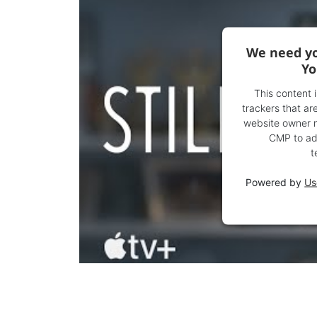
We need yo
Yo
This content 
trackers that are
website owner ne
CMP to add
t
Powered by
Us