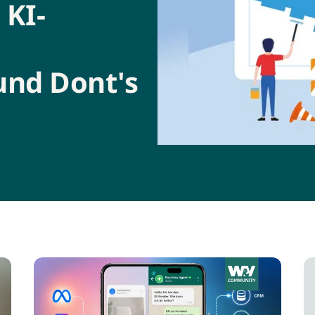
 KI-
und Dont's