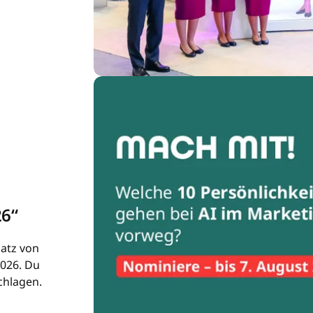
26“
satz von
2026. Du
chlagen.