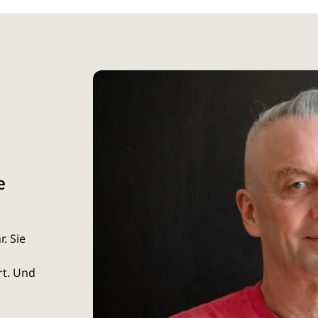
e
. Sie
rt. Und