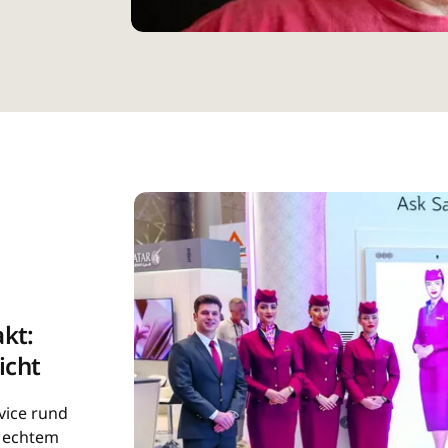
kt:
icht
vice rund
d echtem