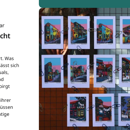
ar
icht
rt. Was
ässt sich
als,
nd
birgt
ihrer
müssen
htige