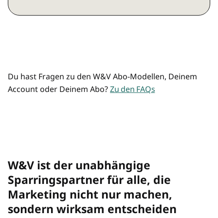
Marketing, Agentur, Media, KI und
Preisvorteil durch Mehrplatz-Zugänge
Commerce
Mehrere/übertragbare Zugänge
Analysen und Hintergründe
Top-Listen und Rankings
Du hast Fragen zu den W&V Abo-Modellen, Deinem
Account oder Deinem Abo?
Zu den FAQs
Premium-Newsletter "Rolf räumt auf"
und "Best of"
W&V Magazin als Print-Magazin
W&V ist der unabhängige
W&V Magazin im digitalen Archiv
Sparringspartner für alle, die
Marketing nicht nur machen,
Preisvorteil bei allen W&V Events
sondern wirksam entscheiden