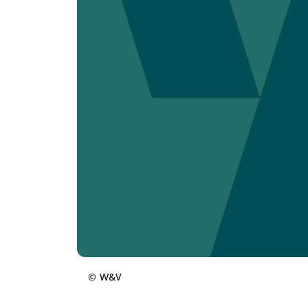
©
W&V