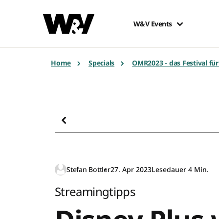
W&V Events
Home
Specials
OMR2023 - das Festival fü
Stefan Bottler
27. Apr 2023
Lesedauer 4 Min.
Streamingtipps