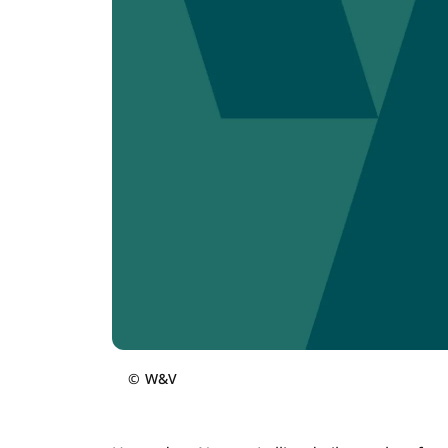
©
W&V