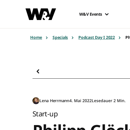
W&V Events
Home
Specials
Podcast Day I 2022
Ph
Lena Herrmann
4. Mai 2022
Lesedauer 2 Min.
Start-up