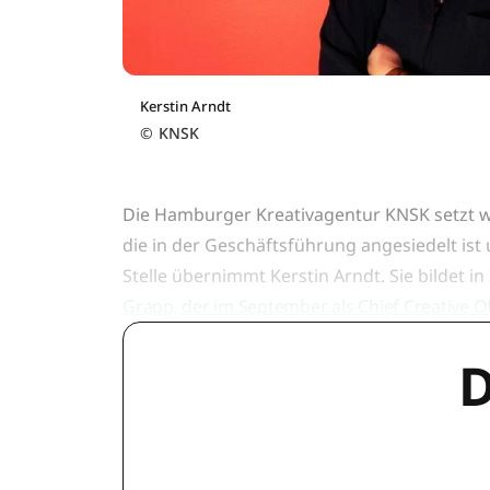
Kerstin Arndt
©
KNSK
Die Hamburger Kreativagentur KNSK setzt we
die in der Geschäftsführung angesiedelt ist
Stelle übernimmt Kerstin Arndt. Sie bildet
Grapp, der im September als Chief Creative O
D