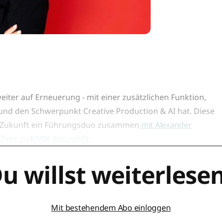
iter auf Erneuerung - mit einer zusätzlichen Funktion,
 und den Schwerpunkt Creative Production & AI hat. Diese
 in Zukunft ein Führungsduo zusammen
mit Alexander
fficer zu KNSK dazustößt.
u willst weiterlese
Mit bestehendem Abo einloggen