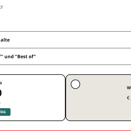
o!
halte
f" und "Best of"
o
W
0
€
e
 TAG