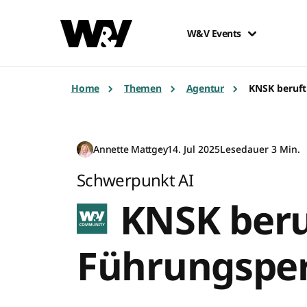
W&V Events
Home
Themen
Agentur
KNSK beruft
Annette Mattgey
14. Jul 2025
Lesedauer 3 Min.
Schwerpunkt AI
KNSK beru
Führungspe