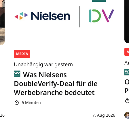
MEDIA
A
Unabhängig war gestern
Was Nielsens
O
DoubleVerify-Deal für die
P
Werbebranche bedeutet
5 Minuten
026
7. Aug 2026