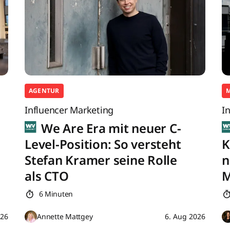
AGENTUR
Influencer Marketing
I
We Are Era mit neuer C-
Level-Position: So versteht
K
Stefan Kramer seine Rolle
n
als CTO
M
6 Minuten
026
Annette Mattgey
6. Aug 2026