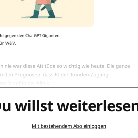
ild gegen den ChatGPT-Giganten.
für W&V.
ch nie war diese Attitüde so wichtig wie heute. Die ganze
an den Prognosen, dass KI den Kunden-Zugang
 Tropf in der Klinik.
u willst weiterlese
Mit bestehendem Abo einloggen