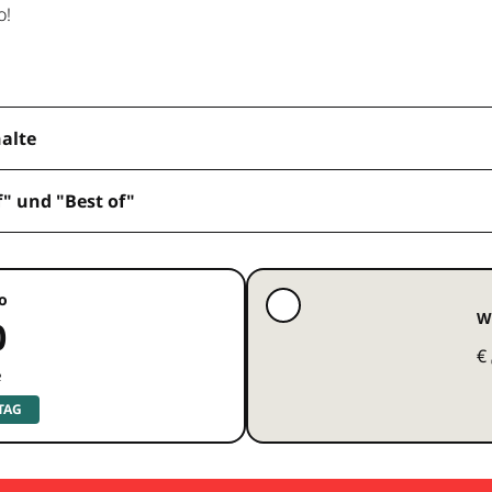
o!
halte
f" und "Best of"
o
W
0
€
e
 TAG