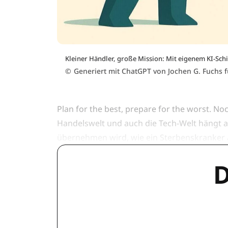
Kleiner Händler, große Mission: Mit eigenem KI-Sch
©
Generiert mit ChatGPT von Jochen G. Fuchs 
Plan for the best, prepare for the worst. No
Handelswelt und auch die Tech-Welt hängt 
übernehmen wird, wie ein Sterbenskranker am
D