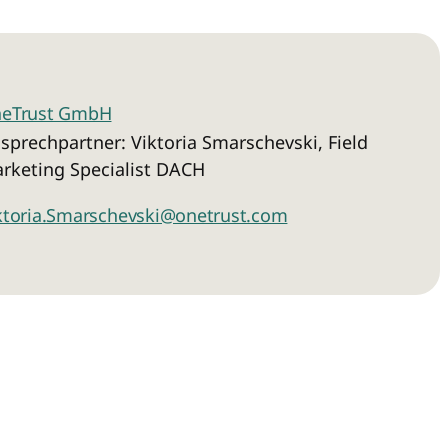
tsgrundlage und dem Umgang
Daten finden sich in der
Absenden des Formulars
 zu haben und diese zu
eTrust GmbH
sprechpartner: Viktoria Smarschevski, Field
rketing Specialist DACH
ktoria.Smarschevski@onetrust.com