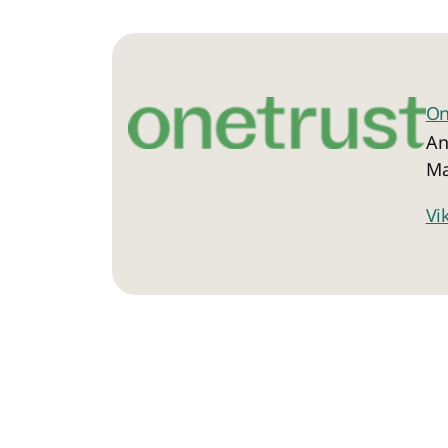
Weitere Informationen zur Rech
mit Ihren personenbezogenen 
Datenschutzerklärung
. Mit dem 
bestätige ich die
AGB
gelesen
akzeptieren.
On
An
Ma
Vi