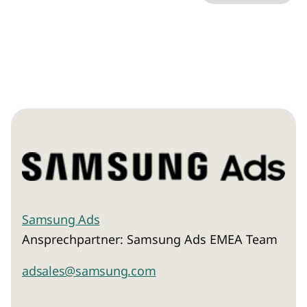
London, WC2R 0BP)
für Produktinformationen
und die Kontaktaufnahme ist dabei umfasst.
Ich erkläre mich ebenfalls mit der Analyse der
E-Mails durch individuelle Messung,
Speicherung und Auswertung von Öffnungs-
und Klickraten zu Zwecken der Gestaltung
künftiger E-Mails einverstanden.
Die Einwilligung in den Empfang der E-Mails
und die Messung kann mit Wirkung für die
Zukunft jederzeit über
widerruf@ebnermedia.de
widerrufen werden.
Weitere Informationen zur Rechtsgrundlage
und dem Umgang mit Ihren
personenbezogenen Daten finden sich in der
Datenschutzerklärung
. Mit dem Absenden des
Samsung Ads
Formulars bestätige ich die
AGB
gelesen zu
Ansprechpartner: Samsung Ads EMEA Team
haben und diese zu akzeptieren.
adsales@samsung.com