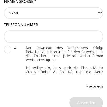
FIRMENGRÖSSE
*
TELEFONNUMMER
Der Download des Whitepapers erfolgt
*
freiwillig. Voraussetzung für den Download ist
die Erteilung einer jederzeit widerruflichen
Werbeeinwilligung.
Ich willige ein, dass mich die Ebner Media
Group GmbH & Co. KG und die Neue
Mediengesellschaft Zürich AG per E-Mail über
eigene Angebote, Veranstaltungen und
Weiterbildungsangebote, Whitepaper und
*
Pflichtfeld
Webinare, weitere Verlagsprodukte sowie über
Sonderausgaben der Newsletter informieren
darf. Die Weitergabe meiner
personenbezogenen Daten an den Anbieter
Absenden
des Whitepapers (Samsung Ads, 80 Strand,