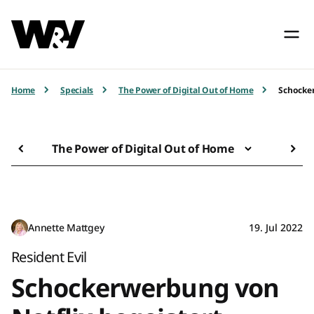
Home
Specials
The Power of Digital Out of Home
Schocker
The Power of Digital Out of Home
Annette Mattgey
19. Jul 2022
Resident Evil
Schockerwerbung von