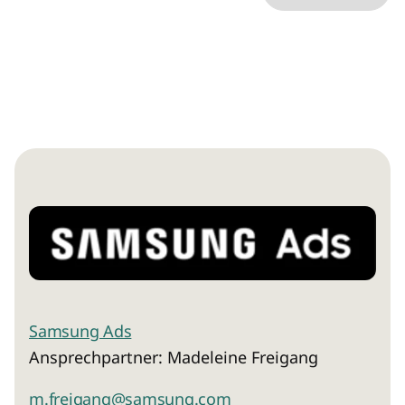
Strand, London, WC2R 0BP, United Kingdom)
für
Produktinformationen und die
Kontaktaufnahme ist dabei umfasst.
Ich erkläre mich ebenfalls mit der Analyse der
E-Mails durch individuelle Messung,
Speicherung und Auswertung von Öffnungs-
und Klickraten zu Zwecken der Gestaltung
künftiger E-Mails einverstanden.
Die Einwilligung in den Empfang der E-Mails
und die Messung kann mit Wirkung für die
Zukunft jederzeit über
widerruf@ebnermedia.de
widerrufen werden.
Weitere Informationen zur Rechtsgrundlage
und dem Umgang mit Ihren
personenbezogenen Daten finden sich in der
Datenschutzerklärung
. Mit dem Absenden des
Samsung Ads
Formulars bestätige ich die
AGB
gelesen zu
Ansprechpartner: Madeleine Freigang
haben und diese zu akzeptieren.
m.freigang@samsung.com