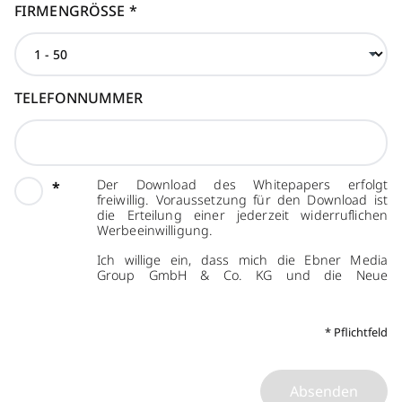
FIRMENGRÖSSE
*
TELEFONNUMMER
Der Download des Whitepapers erfolgt
*
freiwillig. Voraussetzung für den Download ist
die Erteilung einer jederzeit widerruflichen
Werbeeinwilligung.
Ich willige ein, dass mich die Ebner Media
Group GmbH & Co. KG und die Neue
Mediengesellschaft Zürich AG per E-Mail über
eigene Angebote, Veranstaltungen und
Weiterbildungsangebote, Whitepaper und
*
Pflichtfeld
Webinare, weitere Verlagsprodukte sowie über
Sonderausgaben der Newsletter informieren
darf. Die Weitergabe meiner
personenbezogenen Daten an den Anbieter
Absenden
des Whitepapers (Samsung Ads, 3rd Floor 80