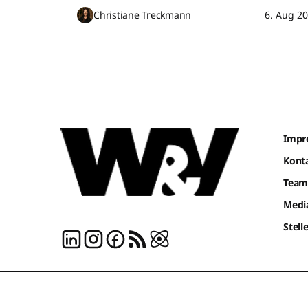
Christiane Treckmann
6. Aug 2
Impr
Kont
Tea
Medi
Stel