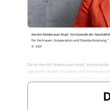
Kerstin Niederauer-Kopf, Vorsitzende der Geschäftsf
für Vertrauen, Kooperation und Standardisierung.“
©
AGF
Da ist Kerstin Niederauer-Kopf, Vorsitzende
gelungen. Bisher drückten sich die Vermark
warteten lieber mit eigenen Währungen auf
D