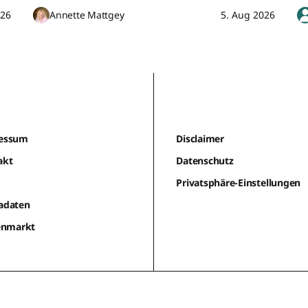
026
Annette Mattgey
5. Aug 2026
essum
Disclaimer
akt
Datenschutz
m
Privatsphäre-Einstellungen
adaten
lenmarkt