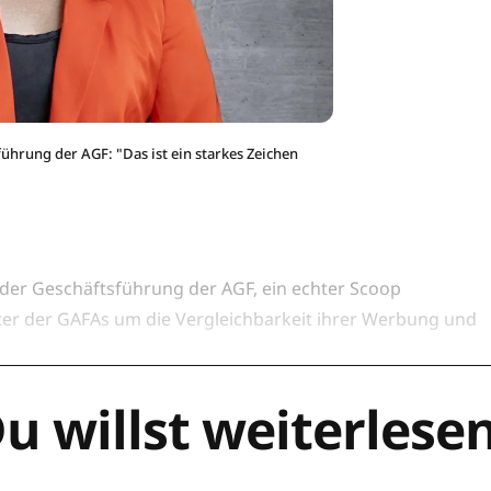
ührung der AGF: "Das ist ein starkes Zeichen
 der Geschäftsführung der AGF, ein echter Scoop
ter der GAFAs um die Vergleichbarkeit ihrer Werbung und
.
u willst weiterlese