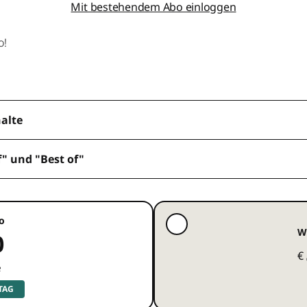
Mit bestehendem Abo einloggen
o!
halte
f" und "Best of"
o
W
0
€
e
 TAG