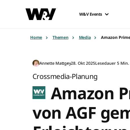
W&V Events
Home
Themen
Media
Amazon Prime 
Annette Mattgey
28. Okt 2025
Lesedauer 5 Min.
Crossmedia-Planung
Amazon Pr
von AGF gem