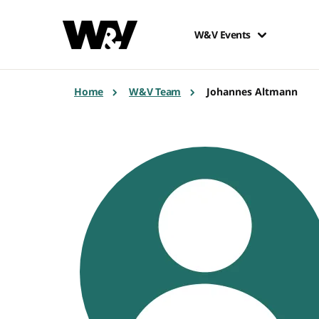
W&V Events
Home
W&V Team
Johannes Altmann