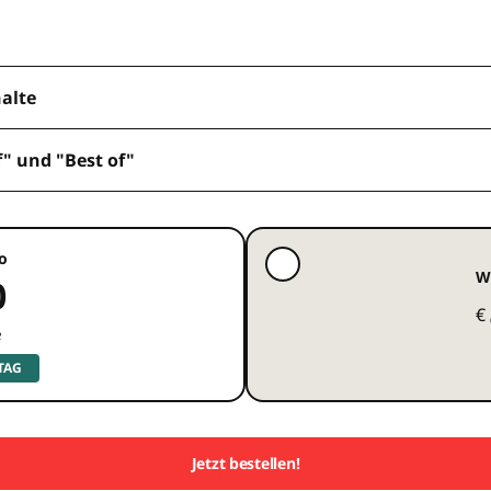
halte
f" und "Best of"
o
W
0
€
e
 TAG
Jetzt bestellen!