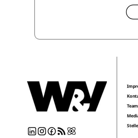
Impr
Kont
Tea
Medi
Stel