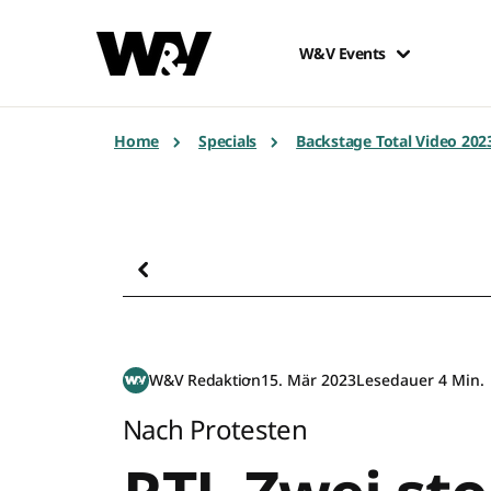
W&V Events
Home
Specials
Backstage Total Video 202
W&V Redaktion
15. Mär 2023
Lesedauer 4 Min.
Nach Protesten