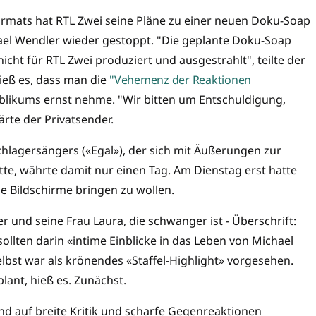
rmats hat RTL Zwei seine Pläne zu einer neuen Doku-Soap
el Wendler wieder gestoppt. "Die geplante Doku-Soap
cht für RTL Zwei produziert und ausgestrahlt", teilte der
eß es, dass man die
"Vehemenz der Reaktionen
likums ernst nehme. "Wir bitten um Entschuldigung,
lärte der Privatsender.
lagersängers («Egal»), der sich mit Äußerungen zur
te, währte damit nur einen Tag. Am Dienstag erst hatte
e Bildschirme bringen zu wollen.
und seine Frau Laura, die schwanger ist - Überschrift:
llten darin «intime Einblicke in das Leben von Michael
bst war als krönendes «Staffel-Highlight» vorgesehen.
lant, hieß es. Zunächst.
d auf breite Kritik und scharfe Gegenreaktionen