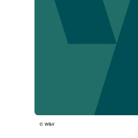
©
W&V