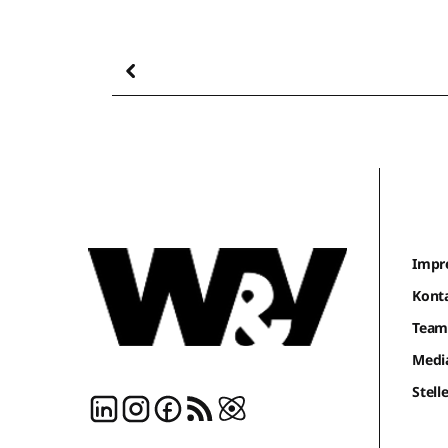
Impr
Kont
Tea
Medi
Stel