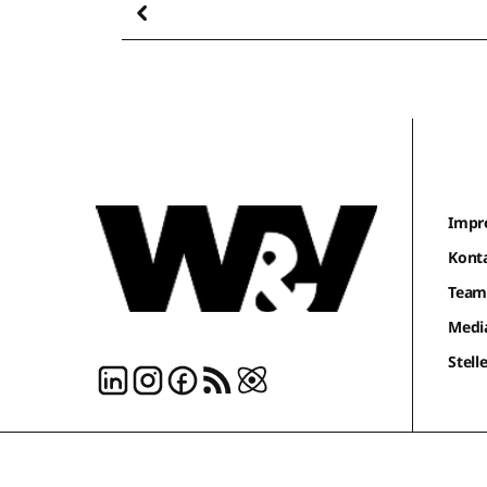
Impr
Kont
Tea
Medi
Stel