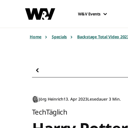
W&V Events
Home
Specials
Backstage Total Video 202
Jörg Heinrich
13. Apr 2023
Lesedauer 3 Min.
TechTäglich