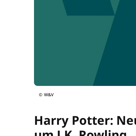
©
W&V
Harry Potter: Neu
um J.K. Rowling