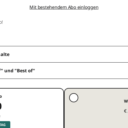
Mit bestehendem Abo einloggen
o!
halte
f" und "Best of"
o
W
0
€
e
 TAG