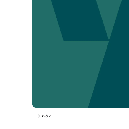
©
W&V