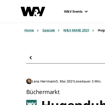
W&V Events
Home
Specials
W&V MAKE 2021
Hug
Lena Herrmann
5. Mai 2021
Lesedauer 3 Min.
Büchermarkt