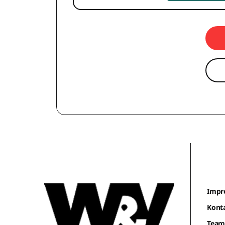
Impr
Kont
Tea