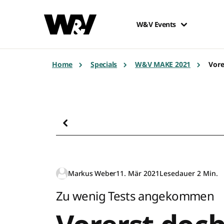
W&V Events
Home
Specials
W&V MAKE 2021
Vore
Markus Weber
11. Mär 2021
Lesedauer 2 Min.
Zu wenig Tests angekommen