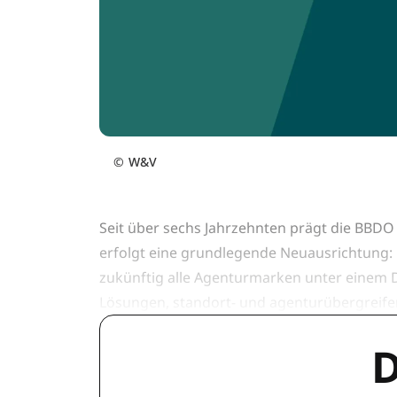
©
W&V
Seit über sechs Jahrzehnten prägt die BB
erfolgt eine grundlegende Neuausrichtung:
zukünftig alle Agenturmarken unter einem Dac
Lösungen, standort- und agenturübergreif
D