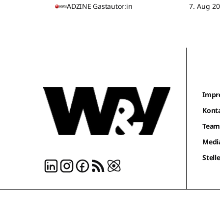
ADZINE Gastautor:in
7. Aug 2
Impr
Kont
Tea
Medi
Stel