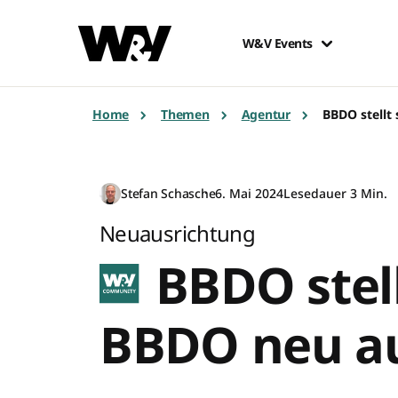
W&V Events
Home
Themen
Agentur
BBDO stellt
Stefan Schasche
6. Mai 2024
Lesedauer 3 Min.
Neuausrichtung
BBDO stell
BBDO neu a