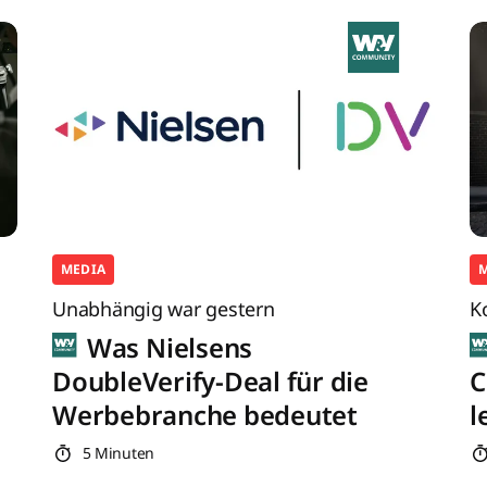
MEDIA
Unabhängig war gestern
K
Was Nielsens
DoubleVerify-Deal für die
C
Werbebranche bedeutet
l
5 Minuten