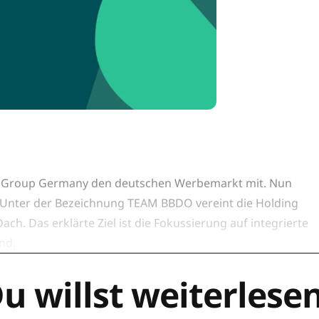
DO Group Germany den deutschen Werbemarkt mit. Nun
 Unter der Bezeichnung TEAM BBDO vereint die Holding
h. Das erklärte Ziel ist die Fokussierung auf integrierte
end.
u willst weiterlese