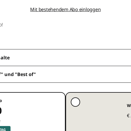
Mit bestehendem Abo einloggen
o!
halte
f" und "Best of"
o
W
0
€
e
 TAG