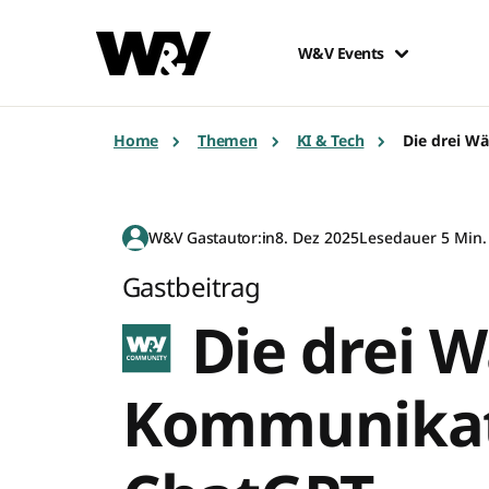
W&V Events
Home
Themen
KI & Tech
Die drei W
W&V Gastautor:in
8. Dez 2025
Lesedauer 5 Min.
Gastbeitrag
Die drei 
Kommunikat