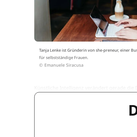
Tanja Lenke ist Gründerin von she-preneur, einer 
für selbstständige Frauen.
©
Emanuele Siracusa
Künstliche Intelligenz verändert gerade d
D