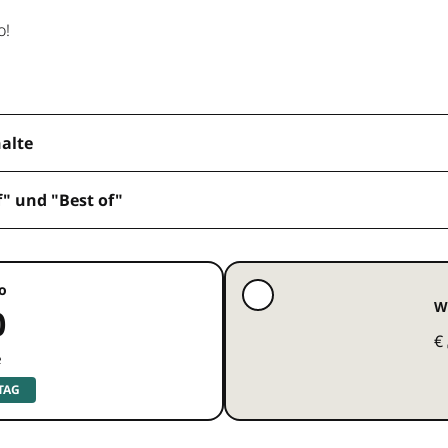
o!
halte
f" und "Best of"
o
W
0
€
e
 TAG