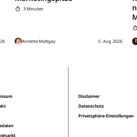
n
3 Minuten
M
026
Annette Mattgey
5. Aug 2026
essum
Disclaimer
akt
Datenschutz
m
Privatsphäre-Einstellungen
adaten
lenmarkt