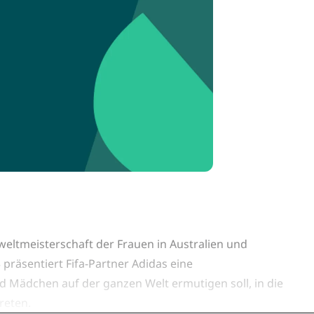
weltmeisterschaft der Frauen in Australien und
 präsentiert Fifa-Partner Adidas eine
 Mädchen auf der ganzen Welt ermutigen soll, in die
reten.