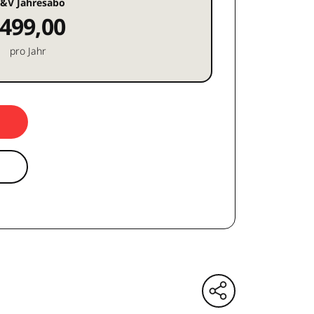
&V Jahresabo
499,00
pro Jahr