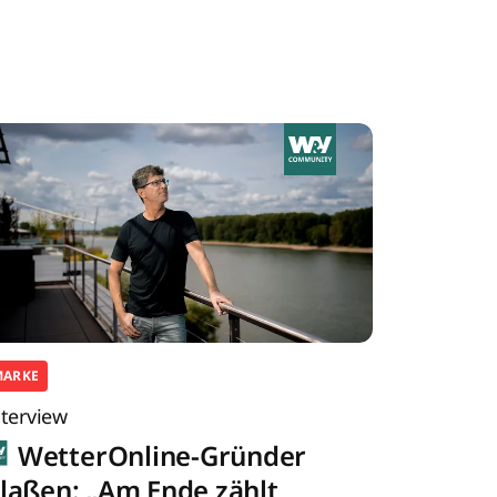
MARKE
nterview
WetterOnline-Gründer
laßen: „Am Ende zählt