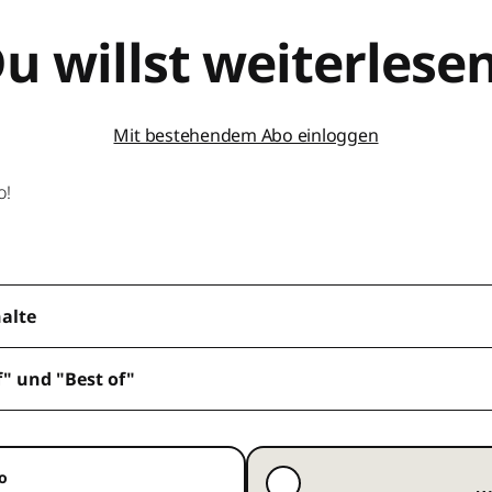
u willst weiterlese
Mit bestehendem Abo einloggen
o!
halte
f" und "Best of"
o