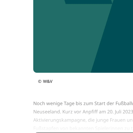
©
W&V
Noch wenige Tage bis zum Start der Fußball
Neuseeland. Kurz vor Anpfiff am 20. Juli 2023
Aktivierungskampagne, die junge Frauen und
Fußstapfen von bekannten Spielerinnen zu t