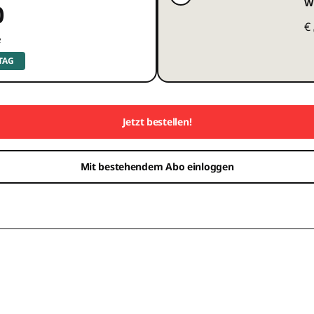
W
0
€
e
 TAG
Jetzt bestellen!
Mit bestehendem Abo einloggen