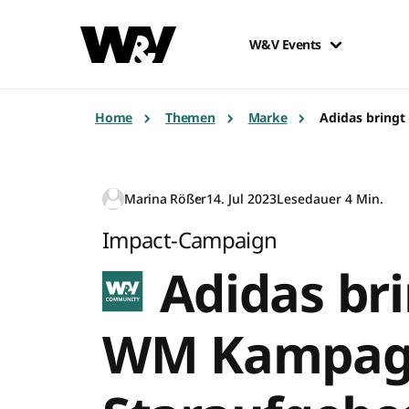
W&V Events
Home
Themen
Marke
Adidas bring
Marina Rößer
14. Jul 2023
Lesedauer 4 Min.
Impact-Campaign
Adidas bri
WM Kampag