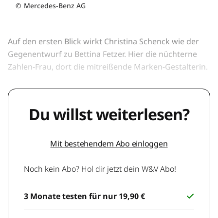
©
Mercedes-Benz AG
Auf den ersten Blick wirkt Christina Schenck wie der
Gegenentwurf zu Bettina Fetzer. Hier die nüchterne
Zahlen-Frau, dort die mitreißende Marken-Gestalterin.
Du willst weiterlesen?
Mit bestehendem Abo einloggen
Noch kein Abo? Hol dir jetzt dein W&V Abo!
3 Monate testen für nur 19,90 €