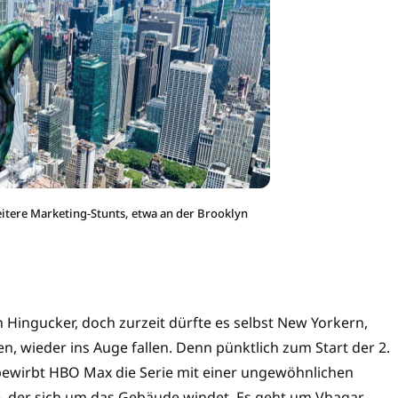
itere Marketing-Stunts, etwa an der Brooklyn
n Hingucker, doch zurzeit dürfte es selbst New Yorkern,
en, wieder ins Auge fallen. Denn pünktlich zum Start der 2.
 bewirbt HBO Max die Serie mit einer ungewöhnlichen
he, der sich um das Gebäude windet. Es geht um Vhagar,