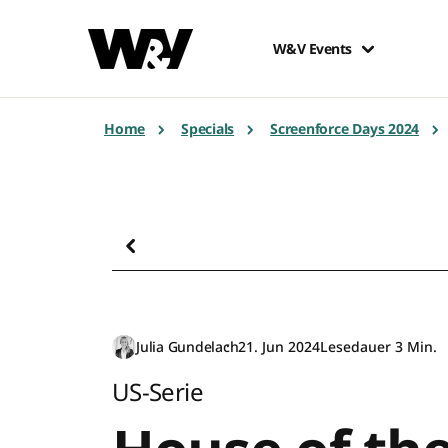
W&V Events
Home
Specials
Screenforce Days 2024
Julia Gundelach
21. Jun 2024
Lesedauer 3 Min.
US-Serie