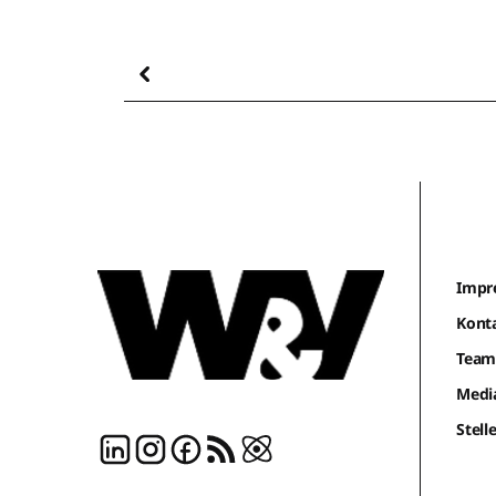
Impr
Kont
Tea
Medi
Stel