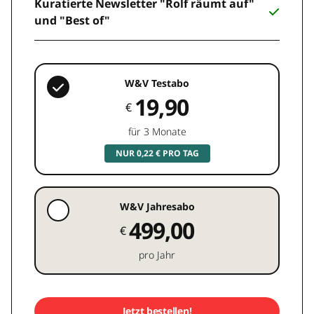
Kuratierte Newsletter "Rolf räumt auf"
und "Best of"
W&V Testabo
19,90
€
für 3 Monate
NUR 0,22 € PRO TAG
W&V Jahresabo
499,00
€
pro Jahr
Jetzt bestellen!