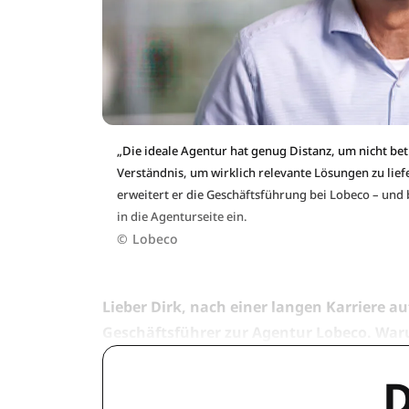
„Die ideale Agentur hat genug Distanz, um nicht bet
Verständnis, um wirklich relevante Lösungen zu lief
erweitert er die Geschäftsführung bei Lobeco – und
in die Agenturseite ein.
©
Lobeco
Lieber Dirk, nach einer langen Karriere 
Geschäftsführer zur Agentur Lobeco. Waru
D