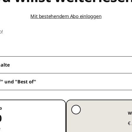
Mit bestehendem Abo einloggen
o!
halte
f" und "Best of"
o
W
0
€
e