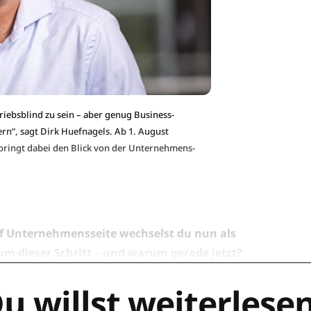
riebsblind zu sein – aber genug Business-
ern“, sagt Dirk Huefnagels. Ab 1. August
 bringt dabei den Blick von der Unternehmens-
auf Unternehmensseite wechselst du nun als
m dieser Schritt – und warum gerade jetzt?
u willst weiterlese