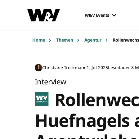
W&V Events
Home
Themen
Agentur
Rollenwechs
Christiane Treckmann
1. Jul 2025
Lesedauer 8 M
Interview
Rollenwec
Huefnagels