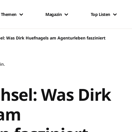
Themen
Magazin
Top Listen
el: Was Dirk Huefnagels am Agenturleben fasziniert
in.
hsel: Was Dirk
 am