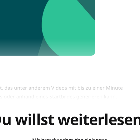
lt, das unter anderem Videos mit bis zu einer Minute
 oder anhand eines Startbildes generieren kann.
u willst weiterlese
Mit bestehendem Abo einloggen