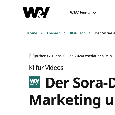
W&V Events
Home
Themen
KI & Tech
Der Sora-D
Jochen G. Fuchs
20. Feb 2024
Lesedauer 5 Min.
KI für Videos
Der Sora-D
Marketing 