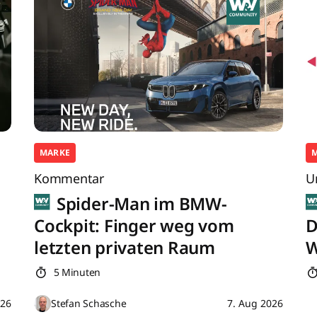
MARKE
Kommentar
U
Spider-Man im BMW-
Cockpit: Finger weg vom
D
letzten privaten Raum
W
5 Minuten
026
Stefan Schasche
7. Aug 2026