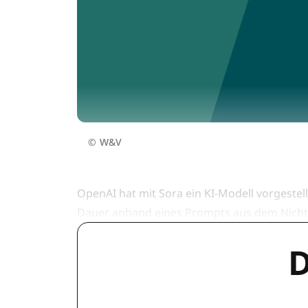
©
W&V
OpenAI hat mit Sora ein KI-Modell vorgestel
Dauer anhand eines Prompts aus dem Nichts
D