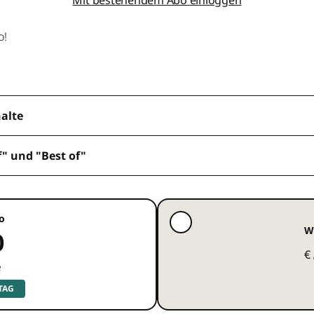
o!
halte
f" und "Best of"
o
W
0
€
e
 TAG