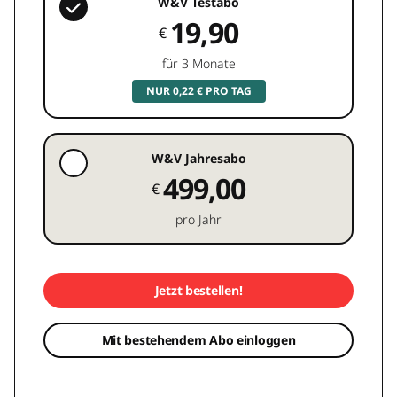
W&V Testabo
19,90
€
für 3 Monate
NUR 0,22 € PRO TAG
W&V Jahresabo
499,00
€
pro Jahr
Jetzt bestellen!
Mit bestehendem Abo einloggen