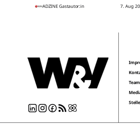
ADZINE Gastautor:in
7. Aug 2
Impr
Kont
Tea
Medi
Stel