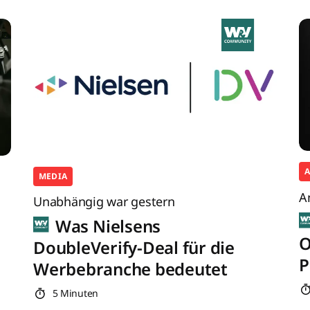
MEDIA
A
Unabhängig war gestern
Was Nielsens
O
DoubleVerify-Deal für die
P
Werbebranche bedeutet
5 Minuten