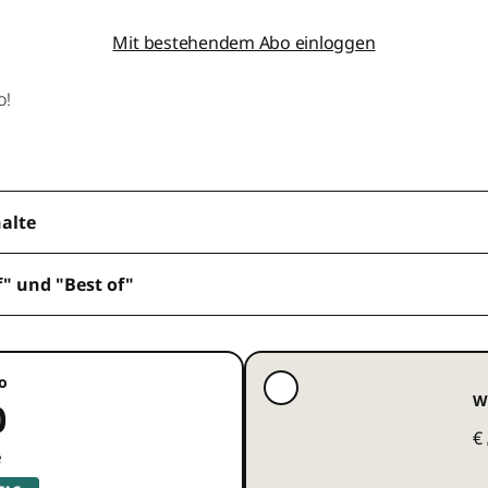
Mit bestehendem Abo einloggen
o!
halte
f" und "Best of"
o
W
0
€
e