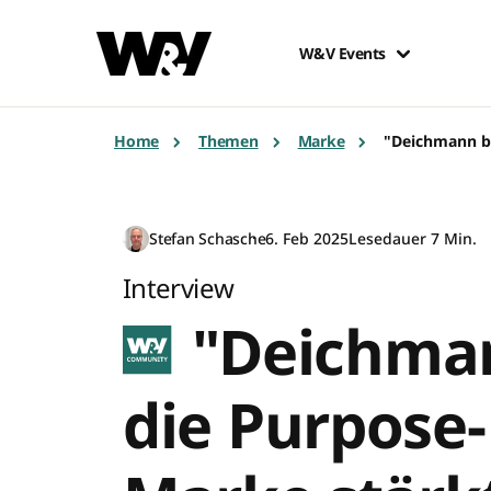
W&V Events
Home
Themen
Marke
"Deichmann b
Stefan Schasche
6. Feb 2025
Lesedauer 7 Min.
Interview
"Deichman
die Purpose