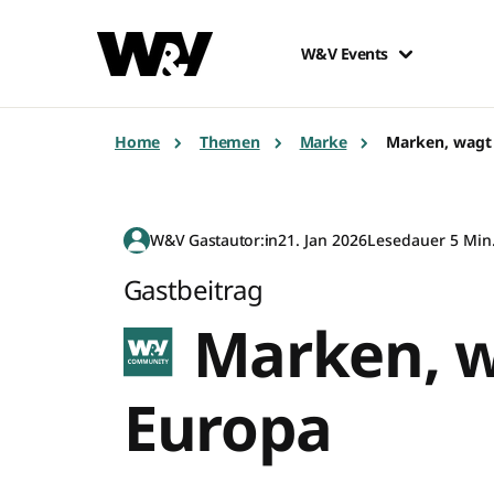
W&V Events
Home
Themen
Marke
Marken, wagt
W&V Gastautor:in
21. Jan 2026
Lesedauer 5 Min
Gastbeitrag
Marken, w
Europa