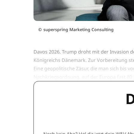
©
superspring Marketing Consulting
Davos 2026. Trump droht mit der Invasion de
Königreichs Dänemark. Zur Vorbereitung ste
Eine geopolitische Zäsur, die man sich bis v
Nachkriegsordnung, auf der Europa fast 80 J
D
Noch kein Abo? Hol dir jetzt dein W&V Ab