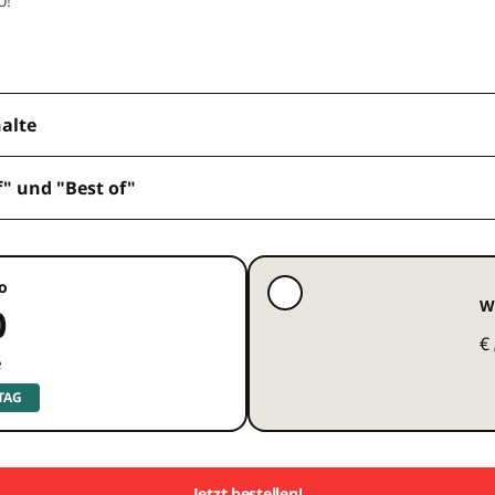
halte
f" und "Best of"
o
W
0
€
e
 TAG
Jetzt bestellen!