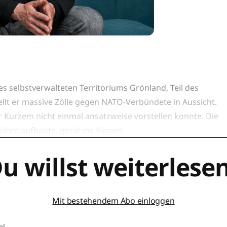
s selbstverwalteten Territoriums Grönland, Teil des
llt er massive Zölle gegen NATO-Verbündete in Aussicht.
or Kurzem nicht einmal ansatzweise vorstellen konnte. Die
ahre aufbaute, gerät ins Kippen.
u willst weiterlese
Mit bestehendem Abo einloggen
o!