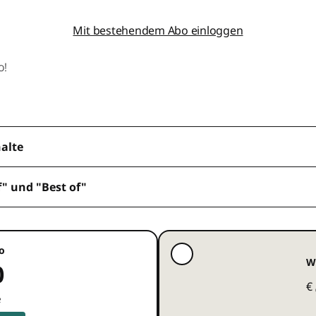
Mit bestehendem Abo einloggen
o!
halte
f" und "Best of"
o
W
0
€
e