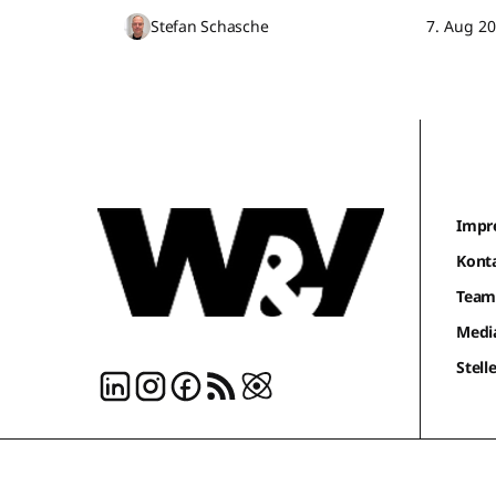
Stefan Schasche
7. Aug 2
Impr
Kont
Tea
Medi
Stel