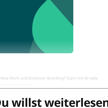
New Work und Employer Branding? Dann hol dir jede
elde dich gleich an
u willst weiterlese