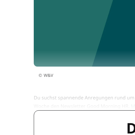
©
W&V
Du suchst spannende Anregungen rund um 
Woche den Newsletter Good Morning HR.
M
D