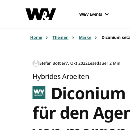
W&V Events
Home
Themen
Marke
Diconium setz
Stefan Bottler
7. Okt 2022
Lesedauer 2 Min.
Hybrides Arbeiten
Diconium 
für den Agen