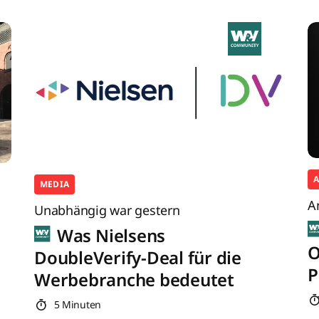
MEDIA
A
Unabhängig war gestern
Was Nielsens
O
DoubleVerify-Deal für die
P
Werbebranche bedeutet
5 Minuten