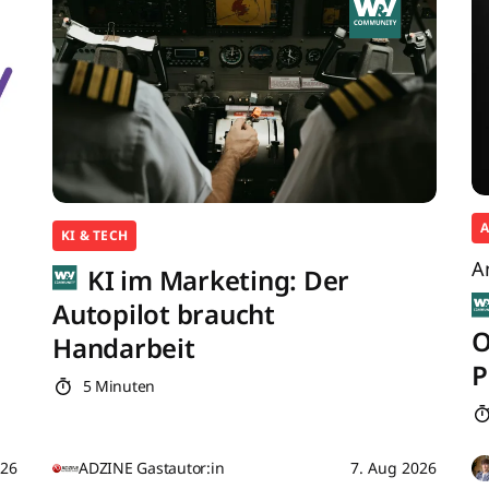
KI & TECH
A
KI im Marketing: Der
Autopilot braucht
O
Handarbeit
P
5 Minuten
026
ADZINE Gastautor:in
7. Aug 2026