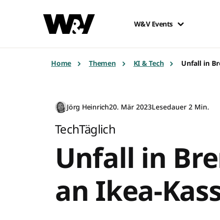
W&V Events
Home
Themen
KI & Tech
Unfall in B
Jörg Heinrich
20. Mär 2023
Lesedauer 2 Min.
TechTäglich
Unfall in Br
an Ikea-Kas