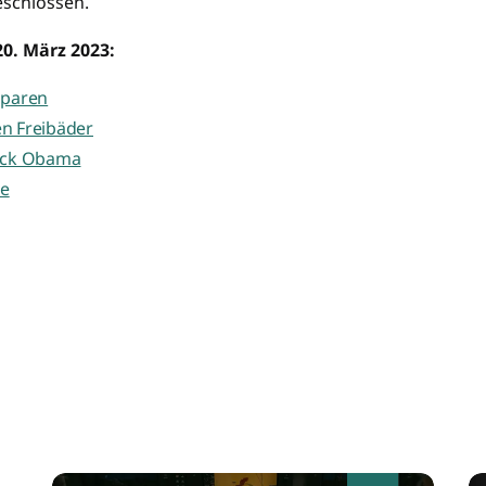
eschlossen.
0. März 2023:
sparen
en Freibäder
rack Obama
se