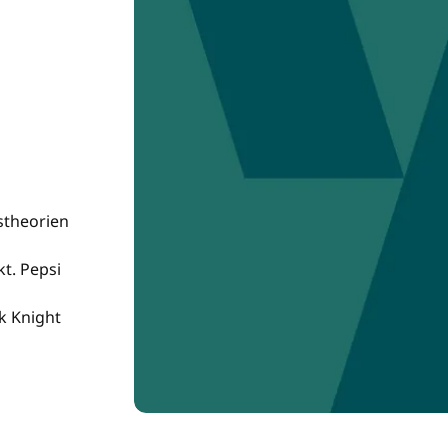
stheorien
t. Pepsi
ck Knight