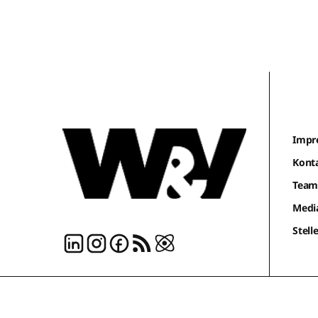
Impr
Kont
Tea
Medi
Stel