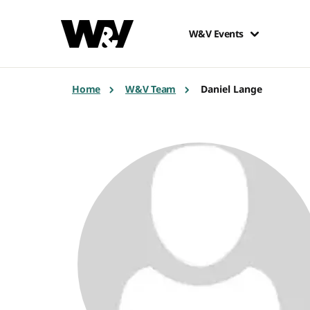
W&V Events
Home
W&V Team
Daniel Lange