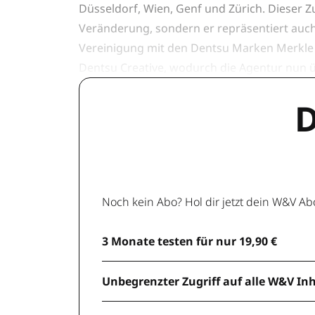
Düsseldorf, Wien, Genf und Zürich. Dieser Z
Veränderung, sondern er repräsentiert auc
Vereinigung mit den Dentsu Marken Merkle 
Dentsu Creative, wodurch die Agentur nun üb
D
Noch kein Abo? Hol dir jetzt dein W&V Ab
3 Monate testen für nur 19,90 €
Unbegrenzter Zugriff auf alle W&V In