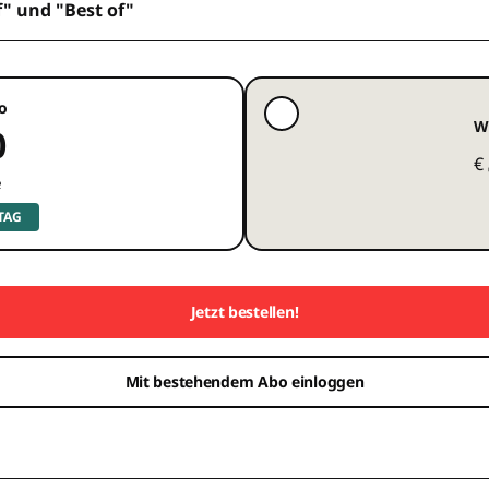
f" und "Best of"
o
W
0
€
e
 TAG
Jetzt bestellen!
Mit bestehendem Abo einloggen