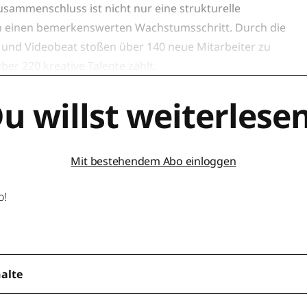
usammenschluss ist nicht nur eine strukturelle
h einen bemerkenswerten Wachstumsschritt. Durch die
und Videobeat stoßen über 140 neue Mitarbeiter zu
er 220 kreative Talente zählt.
u willst weiterlese
Mit bestehendem Abo einloggen
o!
halte