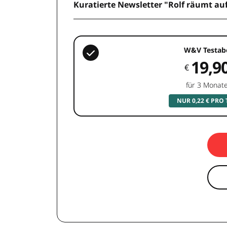
Kuratierte Newsletter "Rolf räumt au
W&V Testab
19,9
€
für 3 Monat
NUR 0,22 € PRO