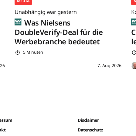
MEDIA
Unabhängig war gestern
K
Was Nielsens
DoubleVerify-Deal für die
C
Werbebranche bedeutet
l
5 Minuten
026
7. Aug 2026
essum
Disclaimer
akt
Datenschutz