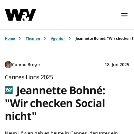
Home
Themen
Agentur
Jeannette Bohné: "Wir checken So
Conrad Breyer
18. Jun 2025
Cannes Lions 2025
Jeannette Bohné:
"Wir checken Social
nicht"
Neun Löwen gab es heute in Cannes, darunter ein