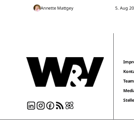
Annette Mattgey
5. Aug 2
Impr
Kont
Tea
Medi
Stel