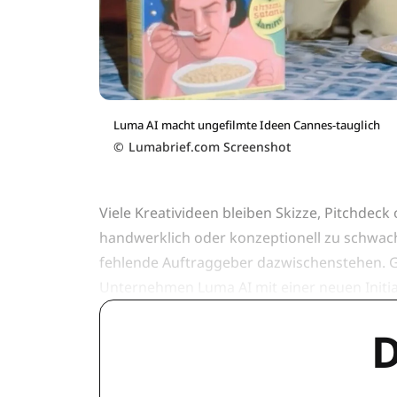
Luma AI macht ungefilmte Ideen Cannes-tauglich
©
Lumabrief.com Screenshot
Viele Kreativideen bleiben Skizze, Pitchdeck
handwerklich oder konzeptionell zu schwach
fehlende Auftraggeber dazwischenstehen. Ge
Unternehmen Luma AI mit einer neuen Initia
D