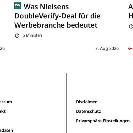
Was Nielsens
A
DoubleVerify-Deal für die
H
Werbebranche bedeutet
5 Minuten
026
7. Aug 2026
essum
Disclaimer
akt
Datenschutz
m
Privatsphäre-Einstellungen
adaten