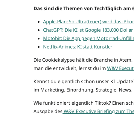
Das sind die Themen von TechTäglich am 6
Apple-Plan: So Ultra(teuer) wird das iPho
ChatGPT: Die KI ist Google 183.000 Dollar
Motobit: Die App gegen Motorrad-Unfäll
Netflix-Animes: KI statt Künstler
Die Cookiekalypse hält die Branche in Atem. 
man die entwickelt, lernst du im
W&V Executi
Kennst du eigentlich schon unser KI-Update
im Marketing. Einordnung, Strategie, News,
Wie funktioniert eigentlich Tiktok? Einen sc
Ausgabe des
W&V Executive Briefing zum Th