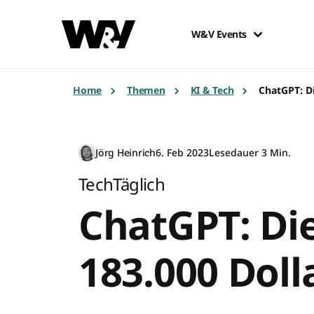
W&V Events
Home
Themen
KI & Tech
ChatGPT: Di
Jörg Heinrich
6. Feb 2023
Lesedauer 3 Min.
TechTäglich
ChatGPT: Die
183.000 Doll