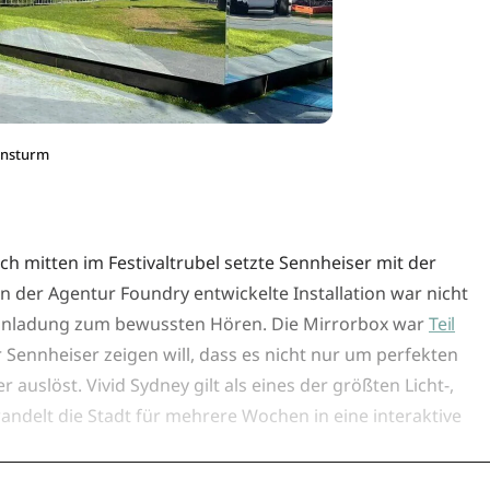
ansturm
Doch mitten im Festivaltrubel setzte Sennheiser mit der
 der Agentur Foundry entwickelte Installation war nicht
 Einladung zum bewussten Hören. Die Mirrorbox war
Teil
r Sennheiser zeigen will, dass es nicht nur um perfekten
auslöst. Vivid Sydney gilt als eines der größten Licht-,
andelt die Stadt für mehrere Wochen in eine interaktive