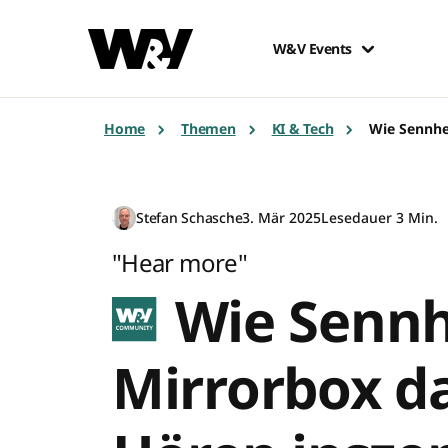
W&V Events
Home
Themen
KI & Tech
Wie Sennhe
Stefan Schasche
3. Mär 2025
Lesedauer 3 Min.
"Hear more"
Wie Sennh
Mirrorbox d