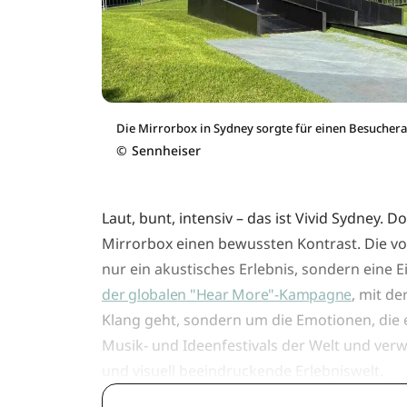
Die Mirrorbox in Sydney sorgte für einen Besucher
©
Sennheiser
Laut, bunt, intensiv – das ist Vivid Sydney. 
Mirrorbox einen bewussten Kontrast. Die von
nur ein akustisches Erlebnis, sondern eine
der globalen "Hear More"-Kampagne
, mit de
Klang geht, sondern um die Emotionen, die er 
Musik- und Ideenfestivals der Welt und verw
und visuell beeindruckende Erlebniswelt.