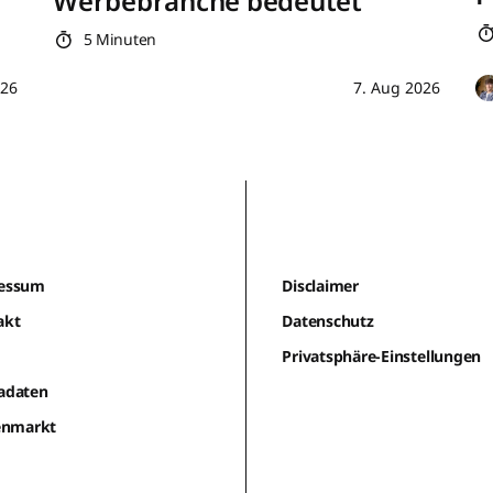
Werbebranche bedeutet
5 Minuten
026
7. Aug 2026
essum
Disclaimer
akt
Datenschutz
m
Privatsphäre-Einstellungen
adaten
lenmarkt