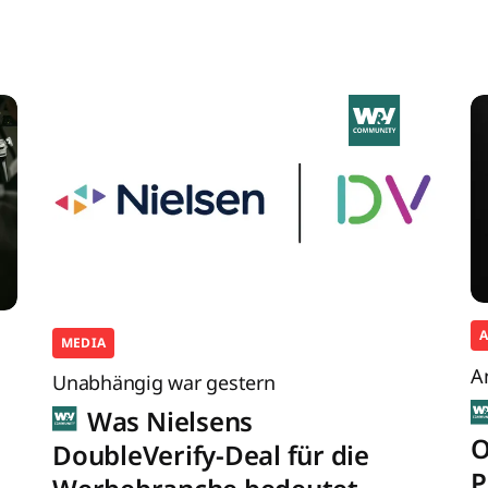
MEDIA
A
Unabhängig war gestern
Was Nielsens
O
DoubleVerify-Deal für die
P