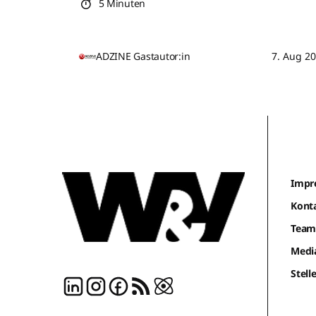
5 Minuten
ADZINE Gastautor:in
7. Aug 2
Impr
Kont
Tea
Medi
Stel