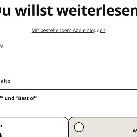
u willst weiterlese
Mit bestehendem Abo einloggen
o!
halte
f" und "Best of"
o
W
0