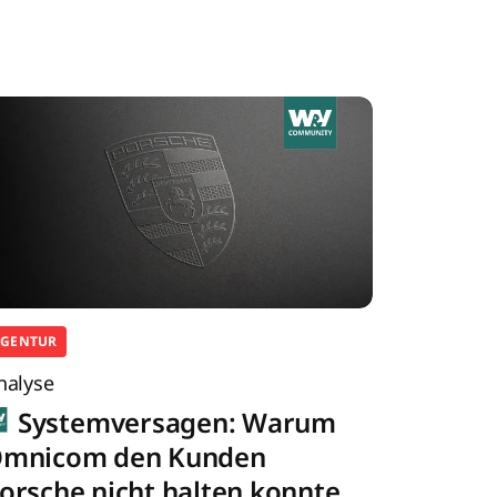
AGENTUR
nalyse
Systemversagen: Warum
mnicom den Kunden
orsche nicht halten konnte