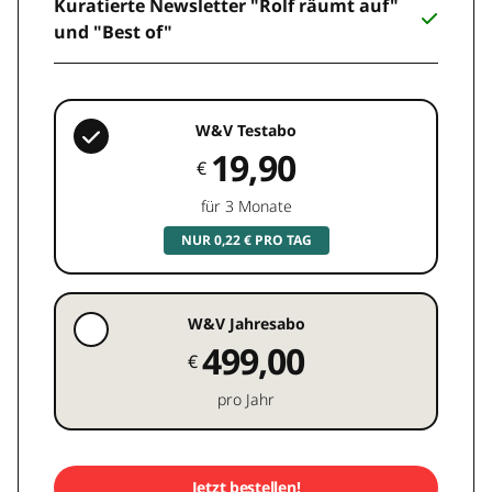
Kuratierte Newsletter "Rolf räumt auf"
und "Best of"
W&V Testabo
19,90
€
für 3 Monate
NUR 0,22 € PRO TAG
W&V Jahresabo
499,00
€
pro Jahr
Jetzt bestellen!