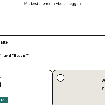
Mit bestehendem Abo einloggen
o!
halte
f" und "Best of"
o
W
0
€
e
 TAG