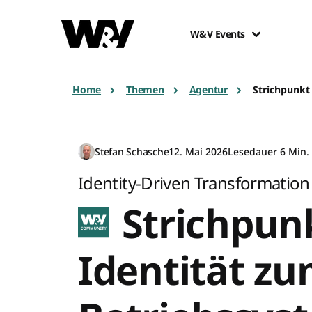
W&V Events
Home
Themen
Agentur
Strichpunkt
Stefan Schasche
12. Mai 2026
Lesedauer 6 Min.
Identity-Driven Transformation
Strichpun
Identität zu