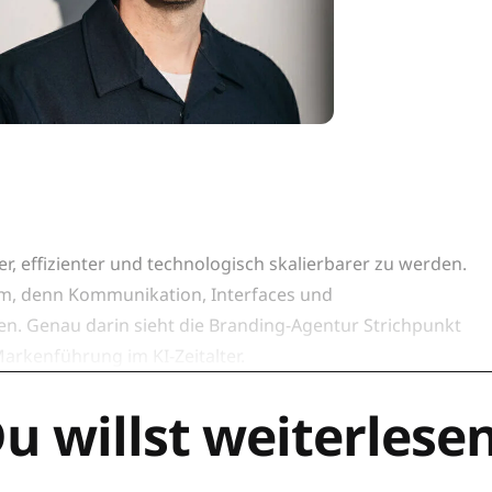
er, effizienter und technologisch skalierbarer zu werden.
em, denn Kommunikation, Interfaces und
n. Genau darin sieht die Branding-Agentur Strichpunkt
arkenführung im KI-Zeitalter.
u willst weiterlese