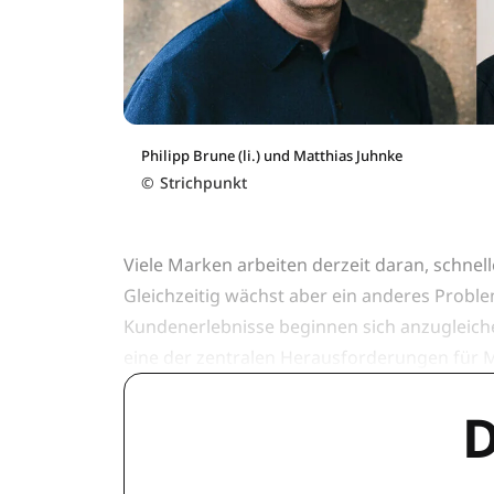
Philipp Brune (li.) und Matthias Juhnke
©
Strichpunkt
Viele Marken arbeiten derzeit daran, schnell
Gleichzeitig wächst aber ein anderes Probl
Kundenerlebnisse beginnen sich anzugleiche
eine der zentralen Herausforderungen für M
D