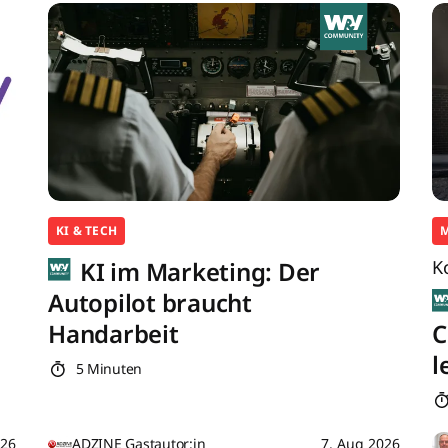
KI & TECH
KI im Marketing: Der
K
Autopilot braucht
Handarbeit
C
l
5 Minuten
026
ADZINE Gastautor:in
7. Aug 2026