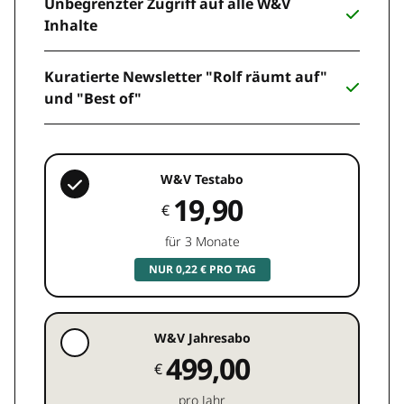
Unbegrenzter Zugriff auf alle W&V
Inhalte
Kuratierte Newsletter "Rolf räumt auf"
und "Best of"
W&V Testabo
19,90
€
für 3 Monate
NUR 0,22 € PRO TAG
W&V Jahresabo
499,00
€
pro Jahr