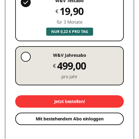
W&V Testabo
19,90
€
für 3 Monate
NUR 0,22 € PRO TAG
W&V Jahresabo
499,00
€
pro Jahr
Jetzt bestellen!
Mit bestehendem Abo einloggen