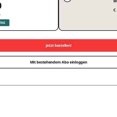
W
0
€
e
 TAG
Jetzt bestellen!
Mit bestehendem Abo einloggen