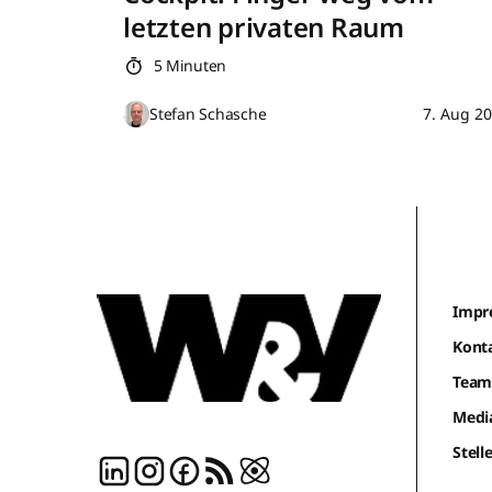
letzten privaten Raum
5 Minuten
Stefan Schasche
7. Aug 2
Impr
Kont
Tea
Medi
Stel