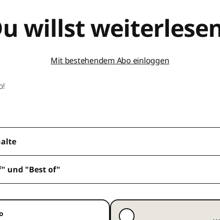
u willst weiterlese
Mit bestehendem Abo einloggen
o!
halte
f" und "Best of"
o