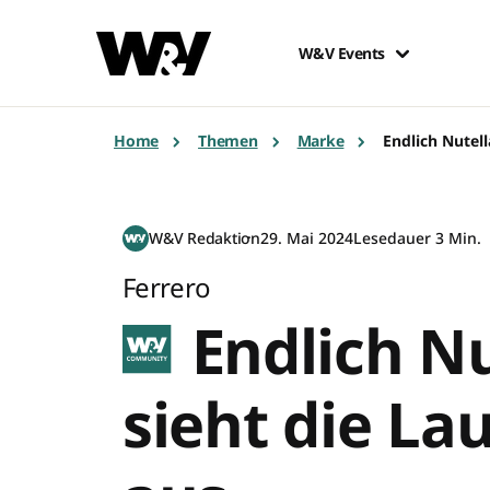
W&V Events
Home
Themen
Marke
Endlich Nutel
W&V Redaktion
29. Mai 2024
Lesedauer 3 Min.
Ferrero
Endlich Nu
sieht die L