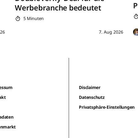
P
Werbebranche bedeutet
5 Minuten
026
7. Aug 2026
essum
Disclaimer
akt
Datenschutz
m
Privatsphäre-Einstellungen
adaten
lenmarkt