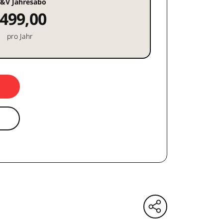
&V Jahresabo
499,00
pro Jahr