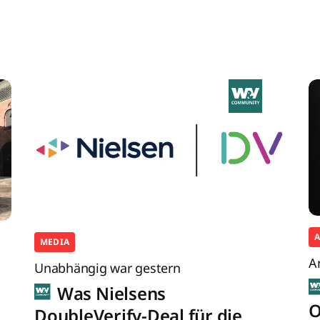
MEDIA
A
Unabhängig war gestern
Was Nielsens
O
DoubleVerify-Deal für die