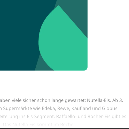
aben viele sicher schon lange gewartet: Nutella-Eis. Ab 3.
oßen Supermärkte wie Edeka, Rewe, Kaufland und Globus
weiterung ins Eis-Segment. Raffaello- und Rocher-Eis gibt es
en. Das Nutella-Eis kommt im Becher.