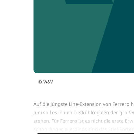
©
W&V
Auf die jüngste Line-Extension von Ferrero h
Juni soll es in den Tiefkühlregalen der gr
stehen. Für Ferrero ist es nicht die erste Er
schon länger, allerdings sind das Stiel-Sort