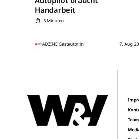
Autopilot braucht
Handarbeit
5 Minuten
ADZINE Gastautor:in
7. Aug 2
Impr
Kont
Tea
Medi