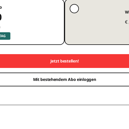
o
W
0
€
e
 TAG
Jetzt bestellen!
Mit bestehendem Abo einloggen