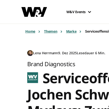
W&V Events
Home
Themen
Marke
Serviceoffens
Lena Herrmann
9. Dez 2025
Lesedauer 6 Min.
Brand Diagnostics
Serviceoff
Jochen Schw