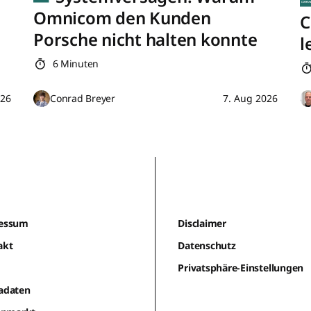
Omnicom den Kunden
C
Porsche nicht halten konnte
l
6 Minuten
026
Conrad Breyer
7. Aug 2026
essum
Disclaimer
akt
Datenschutz
m
Privatsphäre-Einstellungen
adaten