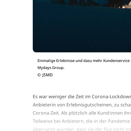
Einmalige Erlebnisse und dazu mehr Kundenservice -
Mydays Group.
©
JSMD
Es war weniger die Zeit im Corona-Lockdown
Anbieterin von Erlebnisgutscheinen, zu sch
Corona-Zeit. Als plötzlich alle Kund:innen i
Teilweise bei Anbietern, die in der Pandem
überrannt wurden, dass sie der Flut nicht m