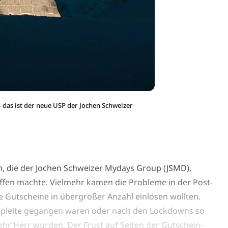
 das ist der neue USP der Jochen Schweizer
, die der Jochen Schweizer Mydays Group (JSMD),
affen machte. Vielmehr kamen die Probleme in der Post-
hre Gutscheine in übergroßer Anzahl einlösen wollten.
ie pleite gegangen waren oder nach den Lockdowns so
ehr Herr wurden. Der Frust auf Seiten der Gutschein-