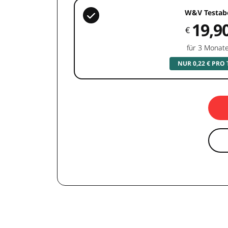
W&V Testab
19,9
€
für 3 Monat
NUR 0,22 € PRO