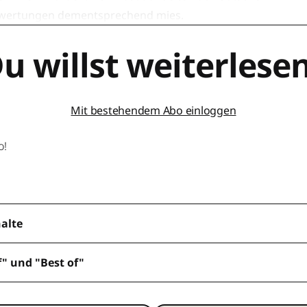
ewertungen dementsprechend mies.
u willst weiterlese
Mit bestehendem Abo einloggen
o!
halte
f" und "Best of"